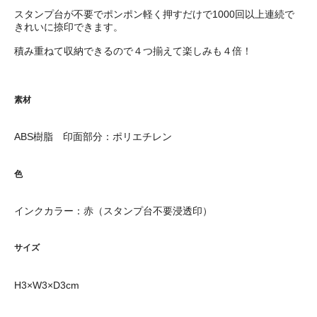
スタンプ台が不要でポンポン軽く押すだけで1000回以上連続で
きれいに捺印できます。
積み重ねて収納できるので４つ揃えて楽しみも４倍！
素材
ABS樹脂 印面部分：ポリエチレン
色
インクカラー：赤（スタンプ台不要浸透印）
サイズ
H3×W3×D3cm