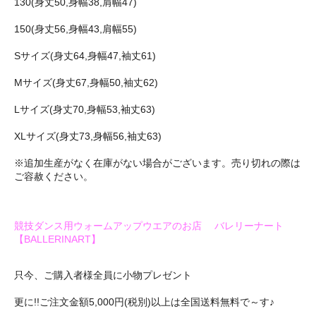
130(身丈50,身幅38,肩幅47)
150(身丈56,身幅43,肩幅55)
Sサイズ(身丈64,身幅47,袖丈61)
Mサイズ(身丈67,身幅50,袖丈62)
Lサイズ(身丈70,身幅53,袖丈63)
XLサイズ(身丈73,身幅56,袖丈63)
※追加生産がなく在庫がない場合がございます。売り切れの際は
ご容赦ください。
競技ダンス用ウォームアップウエアのお店 バレリーナート
【BALLERINART】
只今、ご購入者様全員に小物プレゼント
更に!!ご注文金額5,000円(税別)以上は全国送料無料で～す♪