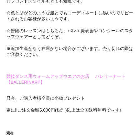
☆フロントスタイルもとても素敵です。
☆色と型がどのような服とでもコーディネートし易いのでリピー
トされるお客様が多いようです。
☆普段のレッスンはもちろん、バレエ発表会やコンクールのスタ
ッフウェアーとしてどうぞ。
※追加生産がなく在庫がない場合がございます。売り切れの際は
ご容赦ください。
競技ダンス用ウォームアップウエアのお店 バレリーナート
【BALLERINART】
只今、ご購入者様全員に小物プレゼント
更に!!ご注文金額5,000円(税別)以上は全国送料無料で～す♪
素材