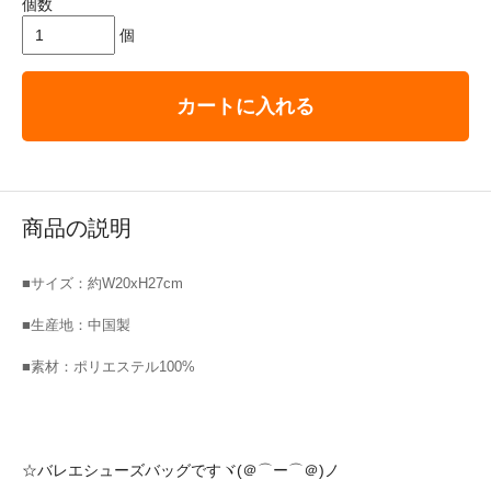
個数
個
カートに入れる
商品の説明
■サイズ：約W20xH27cm
■生産地：中国製
■素材：ポリエステル100%
☆バレエシューズバッグですヾ(＠⌒ー⌒＠)ノ