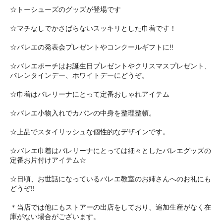
☆トーシューズのグッズが登場です
☆マチなしでかさばらないスッキリとした巾着です！
☆バレエの発表会プレゼントやコンクールギフトに!!
☆バレエポーチはお誕生日プレゼントやクリスマスプレゼント、
バレンタインデー、ホワイトデーにどうぞ。
☆巾着はバレリーナにとって定番おしゃれアイテム
☆バレエ小物入れでカバンの中身を整理整頓。
☆上品でスタイリッシュな個性的なデザインです。
☆バレエ巾着はバレリーナにとっては細々としたバレエグッズの
定番お片付けアイテム☆
☆日頃、お世話になっているバレエ教室のお姉さんへのお礼にも
どうぞ!!
＊当店では他にもストアーの出店をしており、追加生産がなく在
庫がない場合がございます。