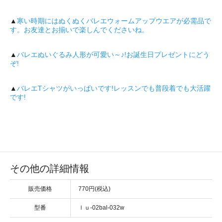
▲
寒い時期にはぬくぬくバレエウォームアップウエアが必需品で
す。お友達とお揃いで楽しんでくださいね。
▲
バレエぬいぐるみ人形が可愛い～♪!お誕生日プレゼントにどう
ぞ!
▲
バレエTシャツがいっぱいです!レッスンでも普段着でも大活躍
です!
その他の詳細情報
販売価格
770円(税込)
型番
ｌｕ-02bal-032w