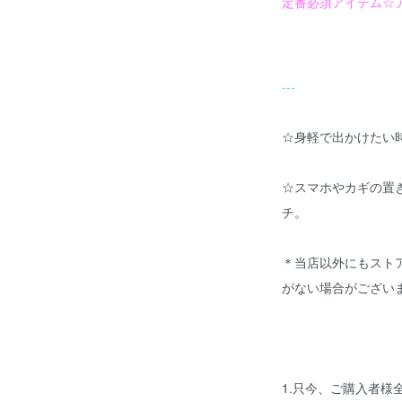
定番必須アイテム☆
---
☆身軽で出かけたい
☆スマホやカギの置
チ。
＊当店以外にもスト
がない場合がござい
1.只今、ご購入者