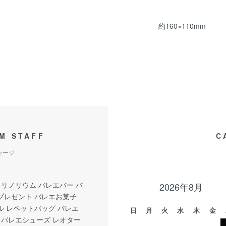
約160×110mm
M STAFF
C
セージ
 リノリウム バレエバー バ
2026年8月
プレゼント バレエお菓子
ル レペットバッグ バレエ
日
月
火
水
木
金
 バレエシューズ レオター