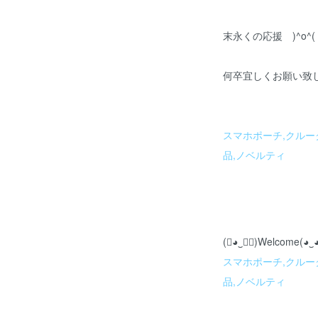
末永くの応援 )^o^(
何卒宜しくお願い致し
スマホポーチ,クルー
品,ノベルティ
(❀◕‿◕ฺ)Welcome(◕‿◕
スマホポーチ,クルー
品,ノベルティ