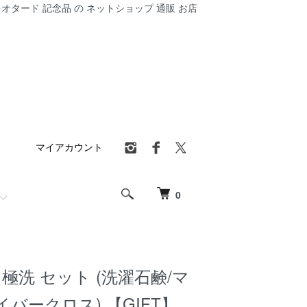
オタード 記念品 の ネットショップ 通販 お店
マイアカウント
0
極洗 セット (洗濯石鹸/マ
バークロス) 【GIFT】,