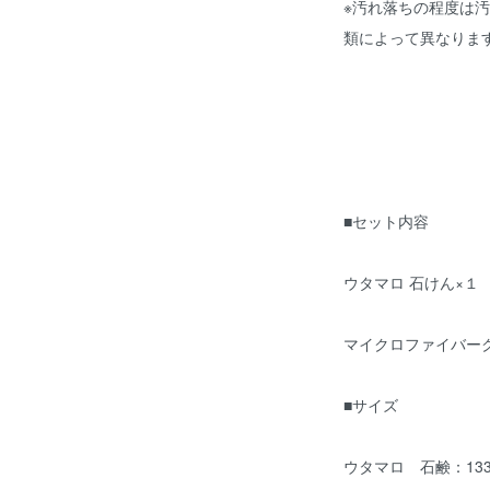
※汚れ落ちの程度は
類によって異なりま
■セット内容
ウタマロ 石けん×１
マイクロファイバーク
■サイズ
ウタマロ 石鹸：133