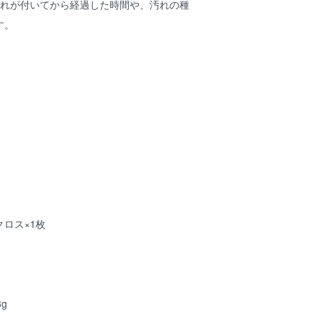
汚れが付いてから経過した時間や、汚れの種
す。
ロス×1枚
g