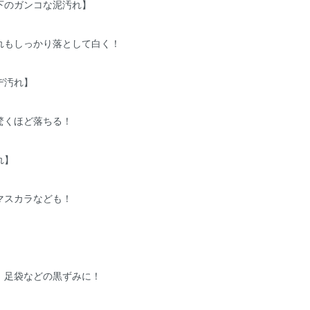
下のガンコな泥汚れ】
れもしっかり落として白く！
デ汚れ】
驚くほど落ちる！
れ】
マスカラなども！
、足袋などの黒ずみに！