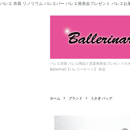
バレエ 衣装 リノリウム バレエバー バレエ発表会プレゼント バレエお菓
バレエ衣装 バレエ用品と音楽発表会プレゼントの
Ballerinart【バレリーナート】 本店
ホーム
ブランド
うさぎ バッグ