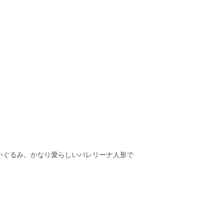
いぐるみ。かなり愛らしいバレリーナ人形で