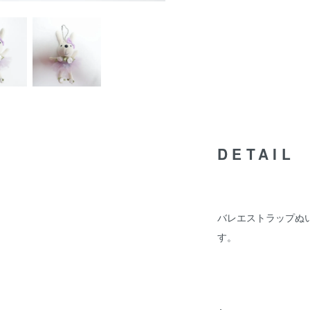
DETAIL
バレエストラップぬ
す。