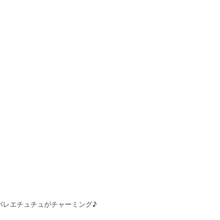
バレエチュチュがチャーミング♪