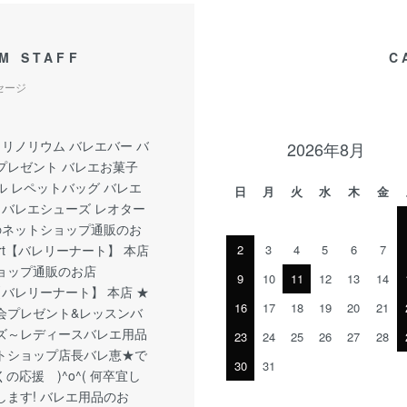
M STAFF
C
セージ
 リノリウム バレエバー バ
2026年8月
プレゼント バレエお菓子
ル レペットバッグ バレエ
日
月
火
水
木
金
 バレエシューズ レオター
 のネットショップ通販のお
rinart【バレリーナート】 本店
2
3
4
5
6
7
ョップ通販のお店
9
10
11
12
13
14
nart【バレリーナート】 本店 ★
16
17
18
19
20
21
会プレゼント&レッスンバ
ズ～レディースバレエ用品
23
24
25
26
27
28
トショップ店長バレ恵★で
30
31
くの応援 )^o^( 何卒宜し
します! バレエ用品のお