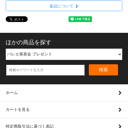
返品について
ほかの商品を探す
検索
ホーム
カートを見る
特定商取引法に基づく表記