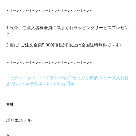
～♪～♪～♪～♪～♪～♪～♪～♪～♪～♪～♪～♪～♪～
1.只今、ご購入者様全員に気まぐれラッピングサービスプレゼン
ト
2.更に!!ご注文金額5,000円(税別)以上は全国送料無料で～す♪
～♪～♪～♪～♪～♪～♪～♪～♪～♪～♪～♪～♪～♪～
ニックナック キッズドラムバッグ たっぷり収納 シューズ入れ付
き リボン 金糸刺繍,バレエ用品 通販
素材
ポリエステル