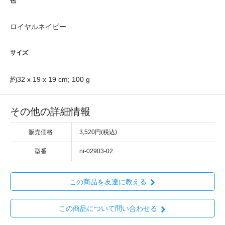
色
ロイヤルネイビー
サイズ
約32 x 19 x 19 cm; 100 g
その他の詳細情報
販売価格
3,520円(税込)
型番
ni-02903-02
この商品を友達に教える
この商品について問い合わせる