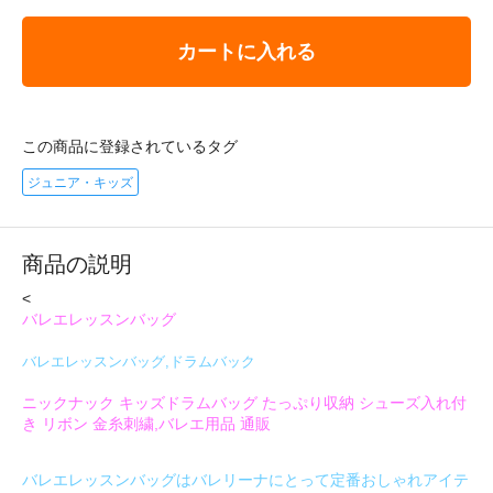
カートに入れる
この商品に登録されているタグ
ジュニア・キッズ
商品の説明
<
バレエレッスンバッグ
バレエレッスンバッグ,ドラムバック
ニックナック キッズドラムバッグ たっぷり収納 シューズ入れ付
き リボン 金糸刺繍,バレエ用品 通販
バレエレッスンバッグはバレリーナにとって定番おしゃれアイテ