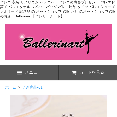
バレエ 衣装 リノリウム バレエバー バレエ発表会プレゼント バレエお
菓子 バレエタオル レペットバッグ バレエ用品 タイツ バレエシューズ
レオタード 記念品 の ネットショップ 通販 お店 のネットショップ通販
のお店 Ballerinart【バレリーナート】
メニュー
カートを見る
ホーム
>
☆新商品-61