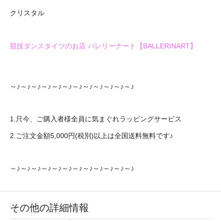
クリスタル
競技ダンスタイツのお店 バレリーナート【BALLERINART】
～♪～♪～♪～♪～♪～♪～♪～♪～♪～♪～♪～♪
1.只今、ご購入者様全員に気まぐれラッピングサービス
2.ご注文金額5,000円(税別)以上は全国送料無料です♪
～♪～♪～♪～♪～♪～♪～♪～♪～♪～♪～♪～♪
その他の詳細情報