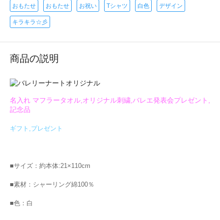
おもたせ
おもたせ
お祝い
Tシャツ
白色
デザイン
キラキラ☆彡
商品の説明
名入れ マフラータオル,オリジナル刺繍,バレエ発表会プレゼント,
記念品
ギフト,プレゼント
■サイズ：約本体:21×110cm
■素材：シャーリング綿100％
■色：白