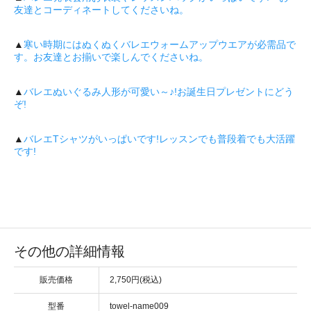
友達とコーディネートしてくださいね。
▲
寒い時期にはぬくぬくバレエウォームアップウエアが必需品で
す。お友達とお揃いで楽しんでくださいね。
▲
バレエぬいぐるみ人形が可愛い～♪!お誕生日プレゼントにどう
ぞ!
▲
バレエTシャツがいっぱいです!レッスンでも普段着でも大活躍
です!
その他の詳細情報
販売価格
2,750円(税込)
型番
towel-name009