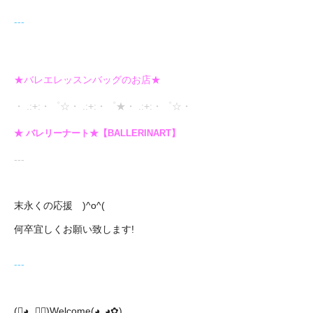
---
★バレエレッスンバッグのお店★
・ .:+:・゜☆・ .:+:・゜★・ .:+:・゜☆・
★ バレリーナート★【BALLERINART】
---
末永くの応援 )^o^(
何卒宜しくお願い致します!
---
(❀◕‿◕ฺ)Welcome(◕‿◕✿ฺ)