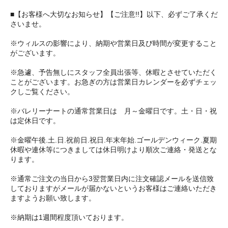
■【お客様へ大切なお知らせ】【ご注意!!】以下、必ずご了承くだ
さいませ。
※ウィルスの影響により、納期や営業日及び時間が変更すること
がございます。
※急遽、予告無しにスタッフ全員出張等、休暇とさせていただく
ことがございます。お急ぎの方は営業日カレンダーを必ずチェッ
クしご覧ください。
※バレリーナートの通常営業日は 月～金曜日です。土・日・祝
は定休日です。
※金曜午後.土.日.祝前日.祝日.年末年始.ゴールデンウィーク.夏期
休暇や連休等につきましては休日明けより順次ご連絡・発送とな
ります。
※通常ご注文の当日から3翌営業日内に注文確認メールを送信致
しておりますがメールが届かないというお客様はご連絡いただき
ますようお願い致します。
※納期は1週間程度頂いております。