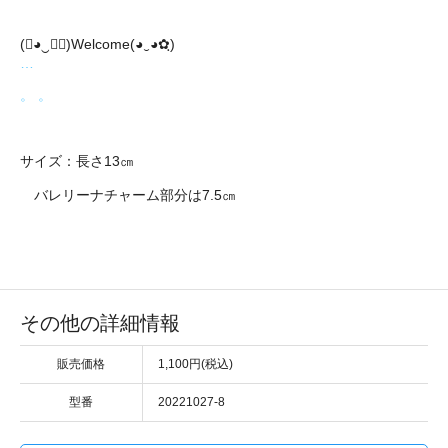
(❀◕‿◕ฺ)Welcome(◕‿◕✿ฺ)
…
。 。
サイズ：長さ13㎝
バレリーナチャーム部分は7.5㎝
その他の詳細情報
販売価格
1,100円(税込)
型番
20221027-8