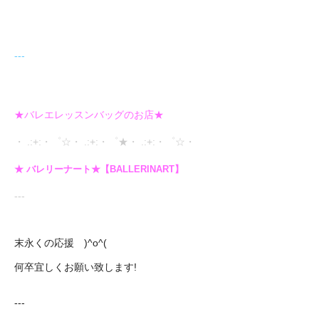
---
★バレエレッスンバッグのお店★
・ .:+:・゜☆・ .:+:・゜★・ .:+:・゜☆・
★ バレリーナート★【BALLERINART】
---
末永くの応援 )^o^(
何卒宜しくお願い致します!
---