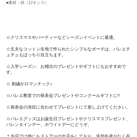
■素材：綿（12オンス）
☆クリスマスやパーティーなどシーズンイベントに最適。
☆丈夫なコットン生地で作られたシンプルなポーチは、バレエチ
ュチュもばっちり目立ちます。
☆入学シーズン、お稽古のプレゼントやギフトにもおすすめで
す。
☆ 刺繍がロマンチック♪
☆バレエ教室での発表会プレゼントやコンクールギフトに!!
☆発表会の演目に合わせてプレゼントにて差し上げてください。
☆バレエグッズはお誕生日プレゼントやクリスマスプレゼント、
バレンタインデー、ホワイトデーにどうぞ。
＊当店では他にもストアーの出店をしており、追加生産がなく在