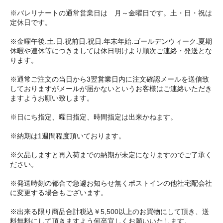
※バレリナートの通常営業日は 月～金曜日です。土・日・祝は
定休日です。
※金曜午後.土.日.祝前日.祝日.年末年始.ゴールデンウィーク.夏期
休暇や連休等につきましては休日明けより順次ご連絡・発送とな
ります。
※通常ご注文の当日から3翌営業日内に注文確認メールを送信致
しておりますがメールが届かないというお客様はご連絡いただき
ますようお願い致します。
※日にち指定、曜日指定、時間指定は出来かねます。
※納期は1週間程度頂いております。
※欠品しますと再入荷までの納期が未定になりますのでご了承く
ださい。
※発送時刻の都合で急遽お知らせ無くポストインの他社宅配会社
に変更する場合もございます。
※出来る限り商品合計税込￥5,500以上のお買物にして頂き、送
料無料にして頂きますよう何卒宜しくお願いいたします。