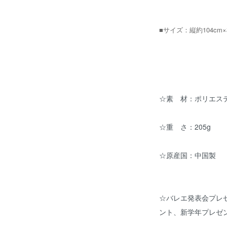
■サイズ：縦約104cm×
☆素 材：ポリエステ
☆重 さ：205g
☆原産国：中国製
☆バレエ発表会プレ
ント、新学年プレゼ