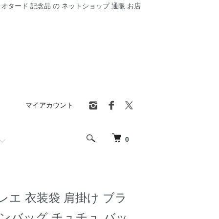
オタード 記念品 の ネットショップ 通販 お店
マイアカウント
0
e バレエ 衣装袋 肩掛け ブラ
ンバッグ チュチュ バッ