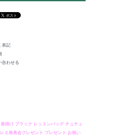
く表記
細
い合わせる
衣装袋 肩掛け ブラック レッスンバッグ チュチュ
バレエ発表会プレゼント プレゼント お祝い