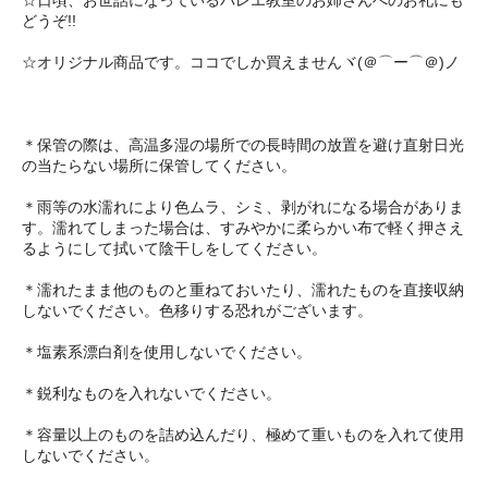
☆日頃、お世話になっているバレエ教室のお姉さんへのお礼にも
どうぞ!!
☆オリジナル商品です。ココでしか買えませんヾ(＠⌒ー⌒＠)ノ
＊保管の際は、高温多湿の場所での長時間の放置を避け直射日光
の当たらない場所に保管してください。
＊雨等の水濡れにより色ムラ、シミ、剥がれになる場合がありま
す。濡れてしまった場合は、すみやかに柔らかい布で軽く押さえ
るようにして拭いて陰干しをしてください。
＊濡れたまま他のものと重ねておいたり、濡れたものを直接収納
しないでください。色移りする恐れがございます。
＊塩素系漂白剤を使用しないでください。
＊鋭利なものを入れないでください。
＊容量以上のものを詰め込んだり、極めて重いものを入れて使用
しないでください。