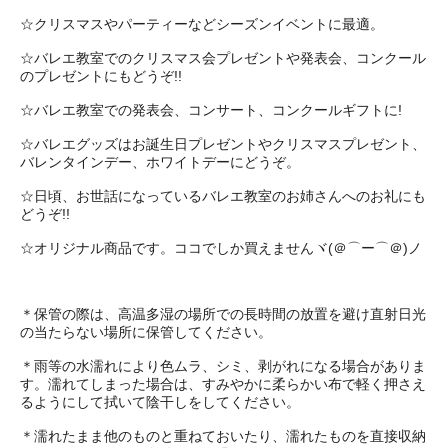
☆クリスマスやパーティーなどシーズンイベントに最適。
☆バレエ教室でのクリスマス会プレゼントや発表会、コンクール
のプレゼントにもどうぞ!!
☆バレエ教室での発表会、コンサート、コンクールギフトに!
☆バレエグッズはお誕生日プレゼントやクリスマスプレゼント、
バレンタインデー、ホワイトデーにどうぞ。
☆日頃、お世話になっているバレエ教室のお姉さんへのお礼にも
どうぞ!!
☆オリジナル商品です。ココでしか買えませんヾ(＠⌒ー⌒＠)ノ
＊保管の際は、高温多湿の場所での長時間の放置を避け直射日光
の当たらない場所に保管してください。
＊雨等の水濡れにより色ムラ、シミ、剥がれになる場合がありま
す。濡れてしまった場合は、すみやかに柔らかい布で軽く押さえ
るようにして拭いて陰干しをしてください。
＊濡れたまま他のものと重ねておいたり、濡れたものを直接収納