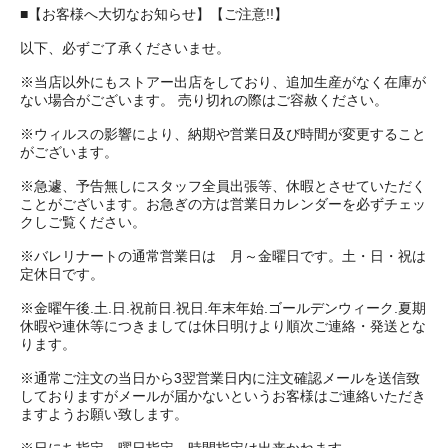
■【お客様へ大切なお知らせ】【ご注意!!】
以下、必ずご了承くださいませ。
※当店以外にもストアー出店をしており、追加生産がなく在庫が
ない場合がございます。 売り切れの際はご容赦ください。
※ウィルスの影響により、納期や営業日及び時間が変更すること
がございます。
※急遽、予告無しにスタッフ全員出張等、休暇とさせていただく
ことがございます。お急ぎの方は営業日カレンダーを必ずチェッ
クしご覧ください。
※バレリナートの通常営業日は 月～金曜日です。土・日・祝は
定休日です。
※金曜午後.土.日.祝前日.祝日.年末年始.ゴールデンウィーク.夏期
休暇や連休等につきましては休日明けより順次ご連絡・発送とな
ります。
※通常ご注文の当日から3翌営業日内に注文確認メールを送信致
しておりますがメールが届かないというお客様はご連絡いただき
ますようお願い致します。
※日にち指定、曜日指定、時間指定は出来かねます。