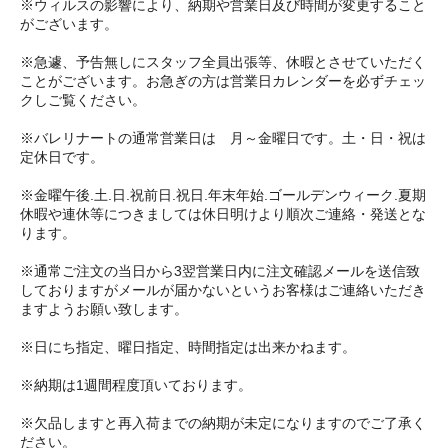
※ウィルスの影響により、納期や営業日及び時間が変更すること
がございます。
※急遽、予告無しにスタッフ全員出張等、休暇とさせていただく
ことがございます。お急ぎの方は営業日カレンダーを必ずチェッ
クしご覧ください。
※バレリナートの通常営業日は 月～金曜日です。土・日・祝は
定休日です。
※金曜午後.土.日.祝前日.祝日.年末年始.ゴールデンウィーク.夏期
休暇や連休等につきましては休日明けより順次ご連絡・発送とな
ります。
※通常ご注文の当日から3翌営業日内に注文確認メールを送信致
しておりますがメールが届かないというお客様はご連絡いただき
ますようお願い致します。
※日にち指定、曜日指定、時間指定は出来かねます。
※納期は1週間程度頂いております。
※欠品しますと再入荷までの納期が未定になりますのでご了承く
ださい。