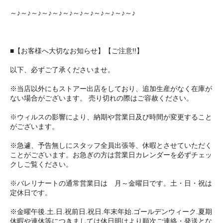
～♪～♪～♪～♪～♪～♪～♪～♪～♪～♪～♪～♪
■【お客様へ大切なお知らせ】【ご注意!!】
以下、必ずご了承くださいませ。
※当店以外にもストアー出店をしており、追加生産がなく在庫が
ない場合がございます。 売り切れの際はご容赦ください。
※ウィルスの影響により、納期や営業日及び時間が変更すること
がございます。
※急遽、予告無しにスタッフ全員出張等、休暇とさせていただく
ことがございます。お急ぎの方は営業日カレンダーを必ずチェッ
クしご覧ください。
※バレリナートの通常営業日は 月～金曜日です。土・日・祝は
定休日です。
※金曜午後.土.日.祝前日.祝日.年末年始.ゴールデンウィーク.夏期
休暇や連休等につきましては休日明けより順次ご連絡・発送とな