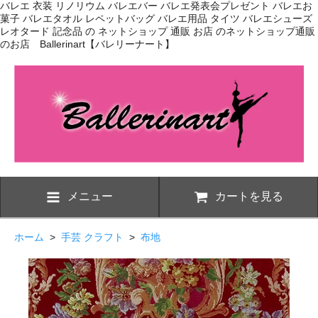
バレエ 衣装 リノリウム バレエバー バレエ発表会プレゼント バレエお
菓子 バレエタオル レペットバッグ バレエ用品 タイツ バレエシューズ
レオタード 記念品 の ネットショップ 通販 お店 のネットショップ通販
のお店 Ballerinart【バレリーナート】
メニュー
カートを見る
ホーム
>
手芸 クラフト
>
布地