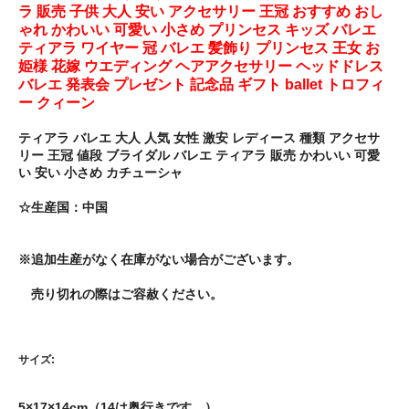
ラ 販売 子供 大人 安い アクセサリー 王冠 おすすめ おし
ゃれ かわいい 可愛い 小さめ プリンセス キッズ バレエ
ティアラ ワイヤー 冠 バレエ 髪飾り プリンセス 王女 お
姫様 花嫁 ウエディング ヘアアクセサリー ヘッドドレス
バレエ 発表会 プレゼント 記念品 ギフト ballet トロフィ
ー クィーン
ティアラ バレエ 大人 人気 女性 激安 レディース 種類 アクセサ
リー 王冠 値段 ブライダル バレエ ティアラ 販売 かわいい 可愛
い 安い 小さめ カチューシャ
☆生産国：中国
※追加生産がなく在庫がない場合がございます。
売り切れの際はご容赦ください。
サイズ:
5×17×14cm（14は奥行きです。）