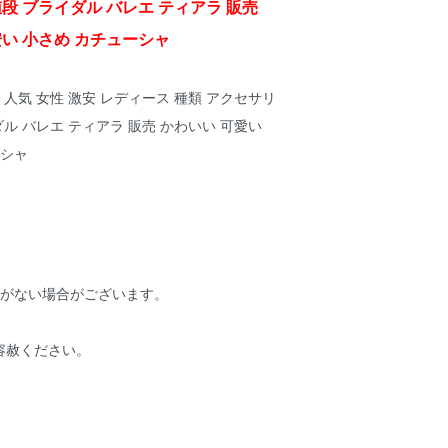
値段 ブライダル バレエ ティアラ 販売
安い 小さめ カチューシャ
 人気 女性 激安 レディース 種類 アクセサリ
ダル バレエ ティアラ 販売 かわいい 可愛い
ーシャ
庫がない場合がございます。
容赦ください。