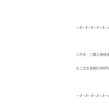
～♪～♪～♪～♪～♪～
1.只今、ご購入者様
2.ご注文金額5,00
～♪～♪～♪～♪～♪～