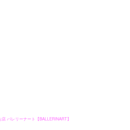
 バレリーナート【BALLERINART】