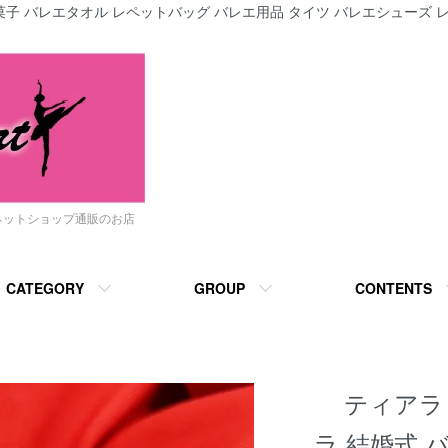
子 バレエタオル レペットバッグ バレエ用品 タイツ バレエシューズ レ
ネットショップ通販のお店
CATEGORY
GROUP
CONTENTS
ティアラ
ラ 結婚式 