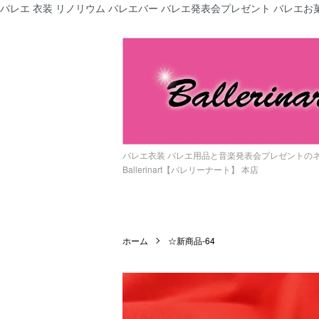
バレエ 衣装 リノリウム バレエバー バレエ発表会プレゼント バレエお菓
バレエ衣装 バレエ用品と音楽発表会プレゼントの
Ballerinart【バレリーナート】 本店
ホーム
☆新商品-64