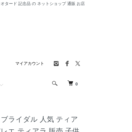
オタード 記念品 の ネットショップ 通販 お店
マイアカウント
0
 ブライダル 人気 ティア
バレエ ティアラ 販売 子供