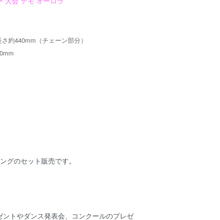
 大会 デモ オーロラ
さ約440mm（チェーン部分）
0mm
リングのセット販売です。
ゼントやダンス発表会、コンクールのプレゼ