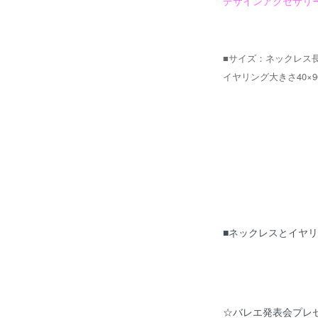
デザインアクセサリー
■サイズ：ネックレス長
イヤリング大きさ40×9
■ネックレスとイヤ
☆バレエ発表会プレ