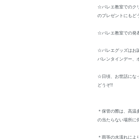
☆バレエ教室でのク
のプレゼントにもどう
☆バレエ教室での発
☆バレエグッズはお
バレンタインデー、
☆日頃、お世話にな
どうぞ!!
＊保管の際は、高温
の当たらない場所に
＊雨等の水濡れによ