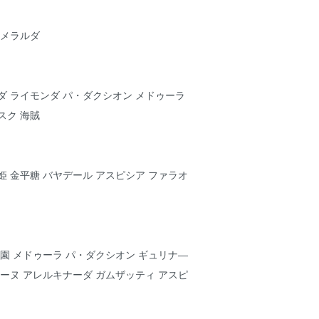
スメラルダ
ダ ライモンダ パ・ダクシオン メドゥーラ
スク 海賊
姫 金平糖 バヤデール アスピシア ファラオ
花園 メドゥーラ パ・ダクシオン ギュリナ―
ビーヌ アレルキナーダ ガムザッティ アスピ