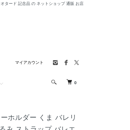
オタード 記念品 の ネットショップ 通販 お店
マイアカウント
0
キーホルダー くま バレリ
るみ ストラップ バレエ