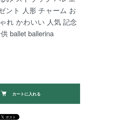
ゼント 人形 チャーム お
ゃれ かわいい 人気 記念
allet ballerina
カートに入れる