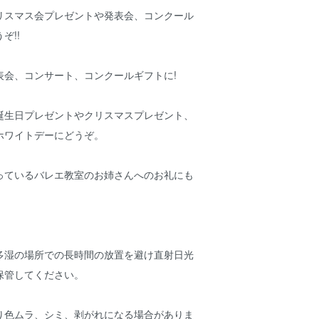
リスマス会プレゼントや発表会、コンクール
ぞ!!
表会、コンサート、コンクールギフトに!
誕生日プレゼントやクリスマスプレゼント、
ホワイトデーにどうぞ。
っているバレエ教室のお姉さんへのお礼にも
多湿の場所での長時間の放置を避け直射日光
保管してください。
り色ムラ、シミ、剥がれになる場合がありま