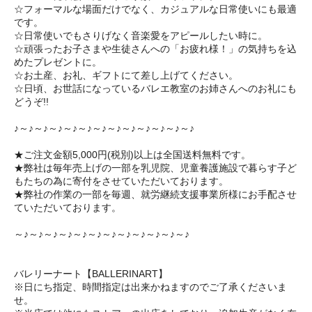
☆フォーマルな場面だけでなく、カジュアルな日常使いにも最適
です。
☆日常使いでもさりげなく音楽愛をアピールしたい時に。
☆頑張ったお子さまや生徒さんへの「お疲れ様！」の気持ちを込
めたプレゼントに。
☆お土産、お礼、ギフトにて差し上げてください。
☆日頃、お世話になっているバレエ教室のお姉さんへのお礼にも
どうぞ!!
♪～♪～♪～♪～♪～♪～♪～♪～♪～♪～♪～♪～♪
★ご注文金額5,000円(税別)以上は全国送料無料です。
★弊社は毎年売上げの一部を乳児院、児童養護施設で暮らす子ど
もたちの為に寄付をさせていただいております。
★弊社の作業の一部を毎週、就労継続支援事業所様にお手配させ
ていただいております。
～♪～♪～♪～♪～♪～♪～♪～♪～♪～♪～♪～♪
バレリーナート【BALLERINART】
※日にち指定、時間指定は出来かねますのでご了承くださいま
せ。