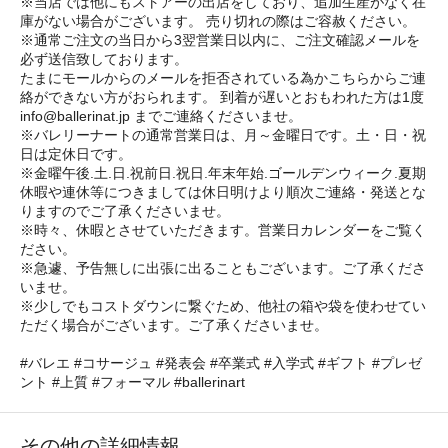
※当店では他にもストアーの出店をしており、追加生産がなく在
庫がない場合がございます。 売り切れの際はご容赦ください。
※通常ご注文の当日から3翌営業日以内に、ご注文確認メールを
必ず送信致しております。
たまにモールからのメールを拒否されている為かこちらからご連
絡ができない方がおられます。 到着が遅いとおもわれた方は1度
info@ballerinat.jp までご連絡くださいませ。
※バレリーナートの通常営業日は、月～金曜日です。土・日・祝
日は定休日です。
※金曜午後.土.日.祝前日.祝日.年末年始.ゴールデンウィーク.夏期
休暇や連休等につきましては休日明けより順次ご連絡・発送とな
りますのでご了承くださいませ。
※時々、休暇とさせていただきます。営業日カレンダーをご覧く
ださい。
※急遽、予告無しに出張に出ることもございます。ご了承くださ
いませ。
※少しでもコストダウンに繋ぐため、他社の箱や袋を使わせてい
ただく場合がございます。ご了承くださいませ。
#バレエ #コサージュ #発表会 #卒業式 #入学式 #ギフト #プレゼ
ント #上質 #フォーマル #ballerinart
その他の詳細情報