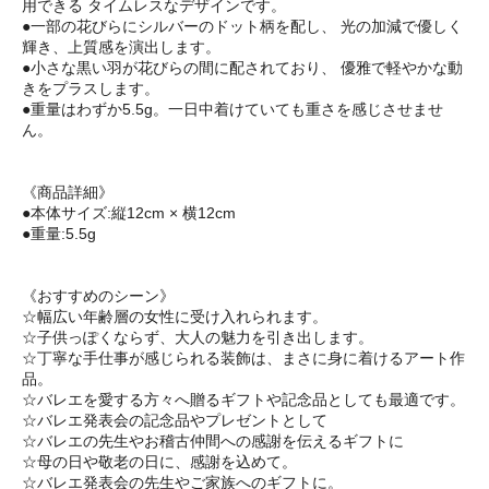
用できる タイムレスなデザインです。
●一部の花びらにシルバーのドット柄を配し、 光の加減で優しく
輝き、上質感を演出します。
●小さな黒い羽が花びらの間に配されており、 優雅で軽やかな動
きをプラスします。
●重量はわずか5.5g。一日中着けていても重さを感じさせませ
ん。
《商品詳細》
●本体サイズ:縦12cm × 横12cm
●重量:5.5g
《おすすめのシーン》
☆幅広い年齢層の女性に受け入れられます。
☆子供っぽくならず、大人の魅力を引き出します。
☆丁寧な手仕事が感じられる装飾は、まさに身に着けるアート作
品。
☆バレエを愛する方々へ贈るギフトや記念品としても最適です。
☆バレエ発表会の記念品やプレゼントとして
☆バレエの先生やお稽古仲間への感謝を伝えるギフトに
☆母の日や敬老の日に、感謝を込めて。
☆バレエ発表会の先生やご家族へのギフトに。