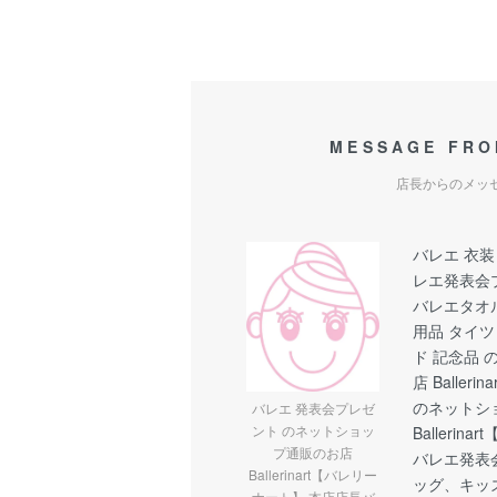
MESSAGE FRO
店長からのメッ
バレエ 衣装
レエ発表会
バレエタオ
用品 タイツ
ド 記念品
店 Balle
のネットシ
バレエ 発表会プレゼ
ント のネットショッ
Balleri
プ通販のお店
バレエ発表
Ballerinart【バレリー
ッグ、キッ
ナート】 本店店長バ