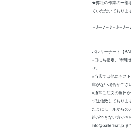
★弊社の作業の一部
ていただいておりま
～♪～♪～♪～♪～♪～
バレリーナート【BALL
※日にち指定、時間
せ。
※当店では他にもス
庫がない場合がござ
※通常ご注文の当日
ず送信致しておりま
たまにモールからの
絡ができない方がお
info@ballerina