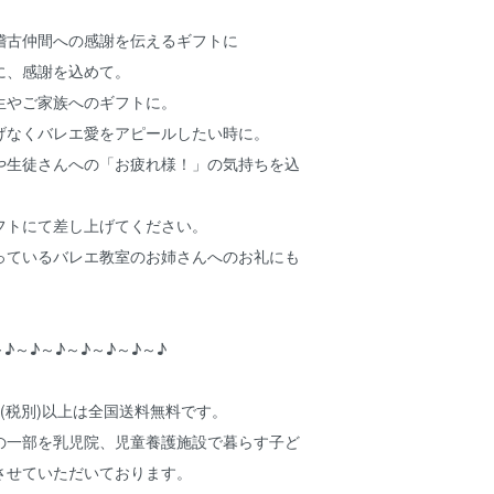
》
稽古仲間への感謝を伝えるギフトに
に、感謝を込めて。
生やご家族へのギフトに。
げなくバレエ愛をアピールしたい時に。
や生徒さんへの「お疲れ様！」の気持ちを込
フトにて差し上げてください。
っているバレエ教室のお姉さんへのお礼にも
～♪～♪～♪～♪～♪～♪～♪
円(税別)以上は全国送料無料です。
の一部を乳児院、児童養護施設で暮らす子ど
させていただいております。