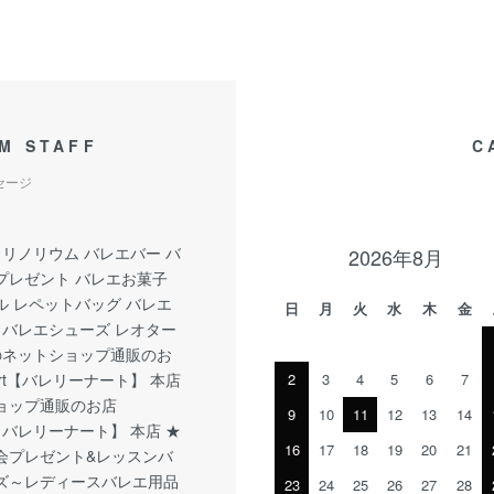
M STAFF
C
セージ
 リノリウム バレエバー バ
2026年8月
プレゼント バレエお菓子
ル レペットバッグ バレエ
日
月
火
水
木
金
 バレエシューズ レオター
 のネットショップ通販のお
rinart【バレリーナート】 本店
2
3
4
5
6
7
ョップ通販のお店
9
10
11
12
13
14
nart【バレリーナート】 本店 ★
16
17
18
19
20
21
会プレゼント&レッスンバ
ズ～レディースバレエ用品
23
24
25
26
27
28