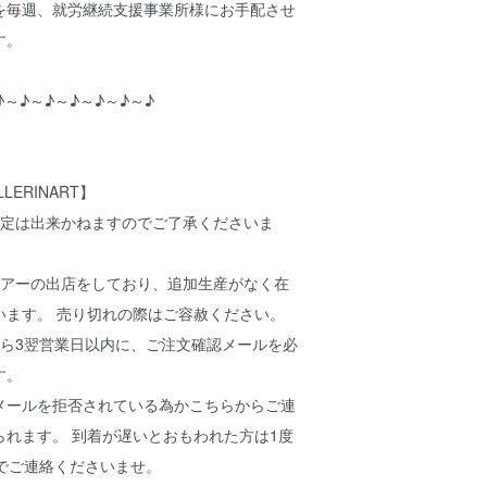
を毎週、就労継続支援事業所様にお手配させ
す。
♪～♪～♪～♪～♪～♪～♪
ERINART】
指定は出来かねますのでご了承くださいま
トアーの出店をしており、追加生産がなく在
います。 売り切れの際はご容赦ください。
から3翌営業日以内に、ご注文確認メールを必
す。
メールを拒否されている為かこちらからご連
られます。 到着が遅いとおもわれた方は1度
t.jp までご連絡くださいませ。