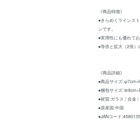
《商品特徴》
●きらめくラインス
ンです。
●実用性にも優れて
●等倍と拡大（2倍
《商品詳細》
●商品サイズ:φ7cm×H
●梱包サイズ:Ｗ8cm×D7
●材質:ガラス / 合金 
●原産国:中国
●JANコード:4580135