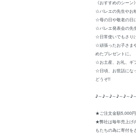
《おすすめのシーン
☆バレエの先生やお
☆母の日や敬老の日
☆バレエ発表会の先
☆日常使いでもさり
☆頑張ったお子さま
めたプレゼントに。
☆お土産、お礼、ギ
☆日頃、お世話にな
どうぞ!!
♪～♪～♪～♪～♪～♪
★ご注文金額5,000
★弊社は毎年売上げ
もたちの為に寄付を