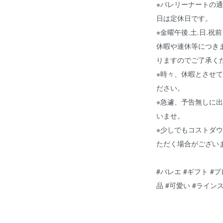
※バレリーナートの
日は定休日です。
※金曜午後.土.日.祝
休暇や連休等につき
りますのでご了承く
※時々、休暇とさせ
ださい。
※急遽、予告無しに
いませ。
※少しでもコストダ
ただく場合がござい
#バレエ #ギフト #
品 #可愛い #ラインストー