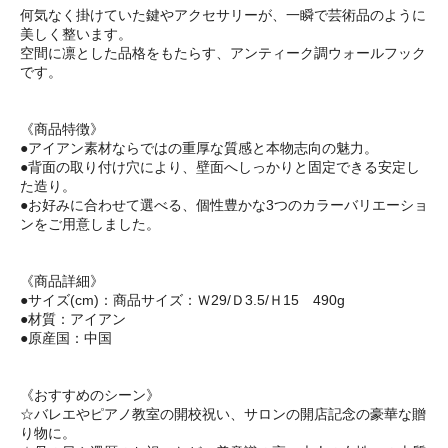
何気なく掛けていた鍵やアクセサリーが、一瞬で芸術品のように
美しく整います。
空間に凛とした品格をもたらす、アンティーク調ウォールフック
です。
《商品特徴》
●アイアン素材ならではの重厚な質感と本物志向の魅力。
●背面の取り付け穴により、壁面へしっかりと固定できる安定し
た造り。
●お好みに合わせて選べる、個性豊かな3つのカラーバリエーショ
ンをご用意しました。
《商品詳細》
●サイズ(cm)：商品サイズ：Ｗ29/Ｄ3.5/Ｈ15 490g
●材質：アイアン
●原産国：中国
《おすすめのシーン》
☆バレエやピアノ教室の開校祝い、サロンの開店記念の豪華な贈
り物に。