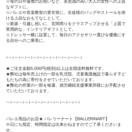
☆母の日や還暦のお祝いなど、美意識の高い大人の女性への上質
なギフトに。
☆バレエや音楽教室の更衣室に、生徒様のバッグやストールを掛
ける上品なおもてなしとして。
☆新築・引越し祝いに、玄関周りをクラスアップさせる「上質で
実用的な」インテリアギフトとして。
☆ドレッサー横に設置して、毎日のアクセサリー選びを優雅にす
る自分へのご褒美に。
♪～♪～♪～♪～♪～♪～♪～♪～♪～♪～♪～♪～♪
★ご注文金額5,000円(税別)以上は全国送料無料です。
★弊社は毎年売上げの一部を乳児院、児童養護施設で暮らす子ど
もたちの為に寄付をさせていただいております。
★弊社の作業の一部を毎週、就労継続支援事業所様にお手配させ
ていただいております。
～♪～♪～♪～♪～♪～♪～♪～♪～♪～♪～♪～♪
バレエ用品のお店★ バレリーナート【BALLERINART】
※日にち指定、時間指定は出来かねますのでご了承くださいま
せ。