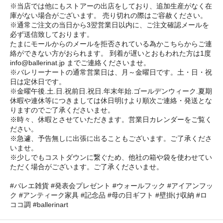
※当店では他にもストアーの出店をしており、追加生産がなく在
庫がない場合がございます。 売り切れの際はご容赦ください。
※通常ご注文の当日から3翌営業日以内に、ご注文確認メールを
必ず送信致しております。
たまにモールからのメールを拒否されている為かこちらからご連
絡ができない方がおられます。 到着が遅いとおもわれた方は1度
info@ballerinat.jp までご連絡くださいませ。
※バレリーナートの通常営業日は、月～金曜日です。土・日・祝
日は定休日です。
※金曜午後.土.日.祝前日.祝日.年末年始.ゴールデンウィーク.夏期
休暇や連休等につきましては休日明けより順次ご連絡・発送とな
りますのでご了承くださいませ。
※時々、休暇とさせていただきます。営業日カレンダーをご覧く
ださい。
※急遽、予告無しに出張に出ることもございます。ご了承くださ
いませ。
※少しでもコストダウンに繋ぐため、他社の箱や袋を使わせてい
ただく場合がございます。ご了承くださいませ。
#バレエ雑貨 #発表会プレゼント #ウォールフック #アイアンフッ
ク #アンティーク家具 #記念品 #母の日ギフト #壁掛け収納 #ロ
ココ調 #ballerinart