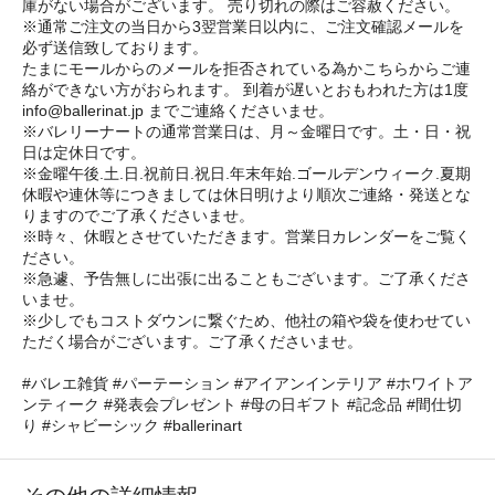
庫がない場合がございます。 売り切れの際はご容赦ください。
※通常ご注文の当日から3翌営業日以内に、ご注文確認メールを
必ず送信致しております。
たまにモールからのメールを拒否されている為かこちらからご連
絡ができない方がおられます。 到着が遅いとおもわれた方は1度
info@ballerinat.jp までご連絡くださいませ。
※バレリーナートの通常営業日は、月～金曜日です。土・日・祝
日は定休日です。
※金曜午後.土.日.祝前日.祝日.年末年始.ゴールデンウィーク.夏期
休暇や連休等につきましては休日明けより順次ご連絡・発送とな
りますのでご了承くださいませ。
※時々、休暇とさせていただきます。営業日カレンダーをご覧く
ださい。
※急遽、予告無しに出張に出ることもございます。ご了承くださ
いませ。
※少しでもコストダウンに繋ぐため、他社の箱や袋を使わせてい
ただく場合がございます。ご了承くださいませ。
#バレエ雑貨 #パーテーション #アイアンインテリア #ホワイトア
ンティーク #発表会プレゼント #母の日ギフト #記念品 #間仕切
り #シャビーシック #ballerinart