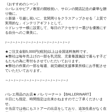
《おすすめのシーン》
☆バレエやピアノ教室の開校祝い、サロンの開店記念の豪華な贈
り物に。
☆新築・引越し祝いに、玄関周りをクラスアップさせる「上質で
実用的な」インテリアギフトとして。
☆ドレッサー横に設置して、毎日のアクセサリー選びを優雅にす
る自分へのご褒美に。
♪～♪～♪～♪～♪～♪～♪～♪～♪～♪～♪～♪～♪
★ご注文金額5,000円(税別)以上は全国送料無料です。
★弊社は毎年売上げの一部を乳児院、児童養護施設で暮らす子ど
もたちの為に寄付をさせていただいております。
★弊社の作業の一部を毎週、就労継続支援事業所様にお手配させ
ていただいております。
～♪～♪～♪～♪～♪～♪～♪～♪～♪～♪～♪～♪
バレエ用品のお店★ バレリーナート【BALLERINART】
※日にち指定、時間指定は出来かねますのでご了承くださいま
せ。
※当店では他にもストアーの出店をしており、追加生産がなく在