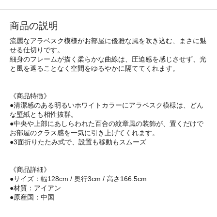
商品の説明
流麗なアラベスク模様がお部屋に優雅な風を吹き込む、まさに魅
せる仕切りです。
細身のフレームが描く柔らかな曲線は、圧迫感を感じさせず、光
と風を遮ることなく空間をゆるやかに隔ててくれます。
《商品特徴》
●清潔感のある明るいホワイトカラーにアラベスク模様は、どん
な壁紙とも相性抜群。
●中央や上部にあしらわれた百合の紋章風の装飾が、置くだけで
お部屋のクラス感を一気に引き上げてくれます。
●3面折りたたみ式で、設置も移動もスムーズ
《商品詳細》
●サイズ：幅128cm / 奥行3cm / 高さ166.5cm
●材質：アイアン
●原産国：中国