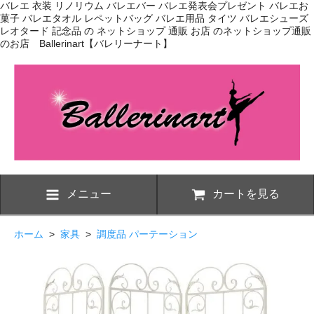
バレエ 衣装 リノリウム バレエバー バレエ発表会プレゼント バレエお
菓子 バレエタオル レペットバッグ バレエ用品 タイツ バレエシューズ
レオタード 記念品 の ネットショップ 通販 お店 のネットショップ通販
のお店 Ballerinart【バレリーナート】
メニュー
カートを見る
ホーム
>
家具
>
調度品 パーテーション