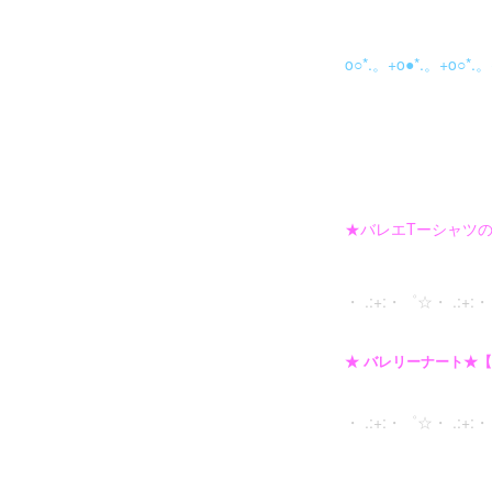
o○*.。+o●*.。+o○*.。
★バレエTーシャツ
・ .:+:・゜☆・ .:+
★ バレリーナート★【B
・ .:+:・゜☆・ .:+