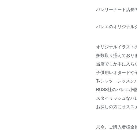
バレリーナート店長
バレエのオリジナル
オリジナルイラスト
多数取り揃えており
当店でしか手に入ら
子供用レオタードや
T-シャツ・レッスン
RUSS社のバレエ小
スタイリッシュなバ
お探しの方にオスス
只今、ご購入者様全