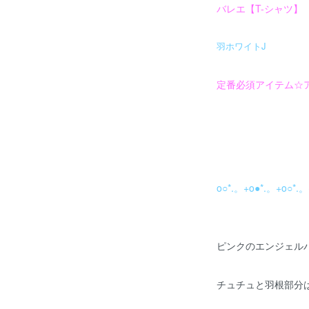
バレエ【T-シャツ】
羽ホワイトJ
定番必須アイテム☆
o○*.。+o●*.。+o○*.。
ピンクのエンジェル
チュチュと羽根部分