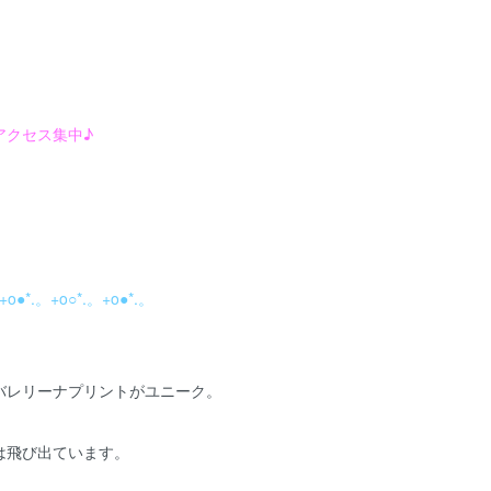
アクセス集中♪
+o●*.。+o○*.。+o●*.。
バレリーナプリントがユニーク。
は飛び出ています。