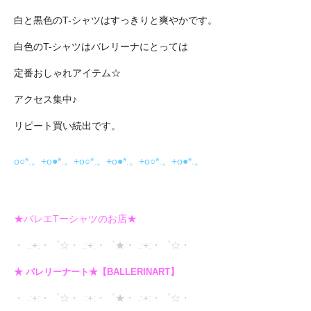
白と黒色のT-シャツはすっきりと爽やかです。
白色のT-シャツはバレリーナにとっては
定番おしゃれアイテム☆
アクセス集中♪
リピート買い続出です。
o○*.。+o●*.。+o○*.。+o●*.。+o○*.。+o●*.。
★バレエTーシャツのお店★
・ .:+:・゜☆・ .:+:・゜★・ .:+:・゜☆・
★ バレリーナート★【BALLERINART】
・ .:+:・゜☆・ .:+:・゜★・ .:+:・゜☆・