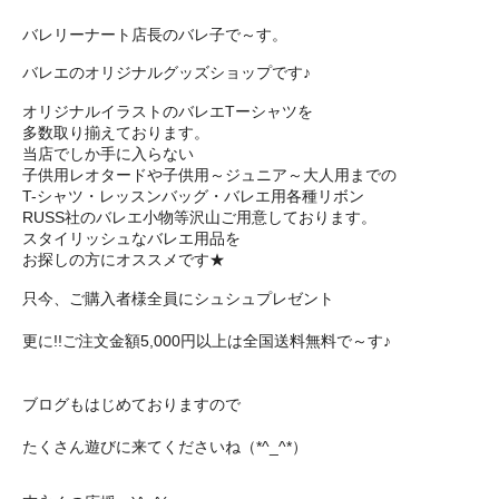
バレリーナート店長のバレ子で～す。
バレエのオリジナルグッズショップです♪
オリジナルイラストのバレエTーシャツを
多数取り揃えております。
当店でしか手に入らない
子供用レオタードや子供用～ジュニア～大人用までの
T-シャツ・レッスンバッグ・バレエ用各種リボン
RUSS社のバレエ小物等沢山ご用意しております。
スタイリッシュなバレエ用品を
お探しの方にオススメです★
只今、ご購入者様全員にシュシュプレゼント
更に!!ご注文金額5,000円以上は全国送料無料で～す♪
ブログもはじめておりますので
たくさん遊びに来てくださいね（*^_^*）