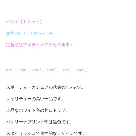
バレエ【T-シャツ】
文字バレリーナホワイトA
定番必須アイテム☆アクセス集中♪
o○*.。+o●*.。+o○*.。+o●*.。+o○*.。+o●*.。
スポーティーカジュアル代表のTシャツ。
クォリティーの高い一品です。
上品なホワイト色の甘口トップ。
バレリーナプリント部は黒色です。
スタイリッシュで個性的なデザインです。