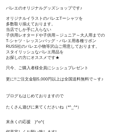
バレエのオリジナルグッズショップです♪
オリジナルイラストのバレエTーシャツを
多数取り揃えております。
当店でしか手に入らない
子供用レオタードや子供用～ジュニア～大人用までの
T-シャツ・レッスンバッグ・バレエ用各種リボン
RUSS社のバレエ小物等沢山ご用意しております。
スタイリッシュなバレエ用品を
お探しの方にオススメです★
只今、ご購入者様全員にシュシュプレゼント
更に!!ご注文金額5,000円以上は全国送料無料で～す♪
ブログもはじめておりますので
たくさん遊びに来てくださいね（*^_^*）
末永くの応援 )^o^(
何卒宜しくお願い致します!