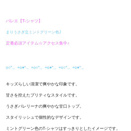
バレエ【T-シャツ】
まりうさぎ立ミントグリーン色J
定番必須アイテム☆アクセス集中♪
o○*.。+o●*.。+o○*.。+o●*.。+o○*.。+o●*.。
キッズらしい清潔で爽やかな印象です。
甘さを控えたプリティなスタイルです。
うさぎバレリーナの爽やかな甘口トップ。
スタイリッシュで個性的なデザインです。
ミントグリーン色のT-シャツはすっきりとしたイメージです。