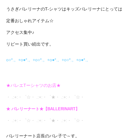
うさぎバレリーナのT-シャツはキッズバレリーナにとっては
定番おしゃれアイテム☆
アクセス集中♪
リピート買い続出です。
o○*.。+o●*.。+o○*.。+o●*.。+o○*.。+o●*.。
★バレエTーシャツのお店★
・ .:+:・゜☆・ .:+:・゜★・ .:+:・゜☆・
★ バレリーナート★【BALLERINART】
・ .:+:・゜☆・ .:+:・゜★・ .:+:・゜☆・
バレリーナート店長のバレ子で～す。