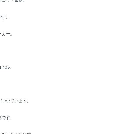
ウェット素材。
です。
ーカー。
ル40％
がついています。
適です。