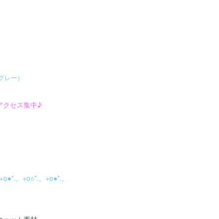
グレー）
アクセス集中♪
+o●*.。+o○*.。+o●*.。