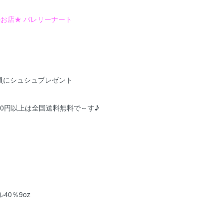
お店★ バレリーナート
】
員にシュシュプレゼント
000円以上は全国送料無料で～す♪
40％9oz