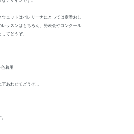
ュなデザインです。
スウェットはバレリーナにとっては定番おし
のレッスンはもちろん、発表会やコンクール
としてどうぞ。
ー色着用
3と上下あわせてどうぞ...
す。