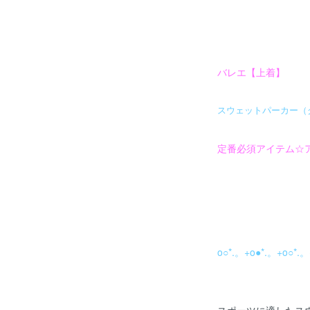
バレエ【上着】
スウェットパーカー（
定番必須アイテム☆
o○*.。+o●*.。+o○*.。