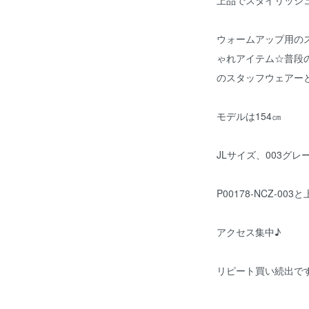
上品でスタイリッシ
ウォームアップ用の
ゃれアイテム☆普段
のスタッフウェアー
モデルは154㎝
JLサイズ、003グレ
P00178-NCZ-00
アクセス集中♪
リピート買い続出で