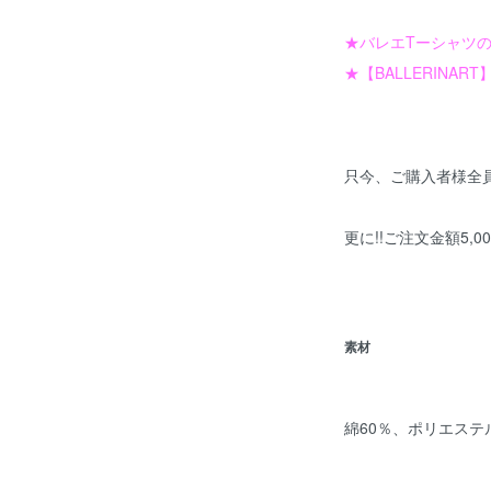
★バレエTーシャツの
★【BALLERINART
只今、ご購入者様全
更に!!ご注文金額5,
素材
綿60％、ポリエステル