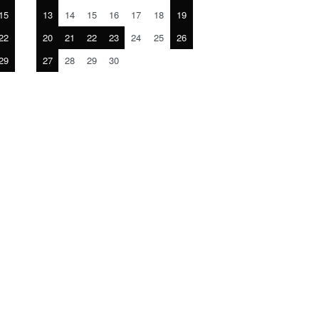
15
13
14
15
16
17
18
19
22
20
21
22
23
24
25
26
29
27
28
29
30