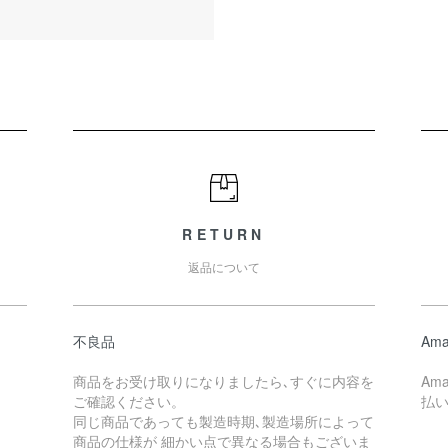
RETURN
返品について
不良品
Ama
商品をお受け取りになりましたら､すぐに内容を
Am
ご確認ください。
払
同じ商品であっても製造時期､製造場所によって
商品の仕様が 細かい点で異なる場合もございま