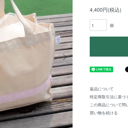
4,400円(税込)
個
返品について
特定商取引法に基づ
この商品について問
買い物を続ける