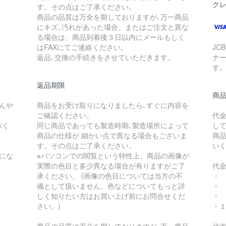
ク
す。その点はご了承ください。
商品の品質は万全を期しておりますが､万一商品
にキズ､汚れがあった場合、またはご注文と異な
る場合は、商品到着後３日以内にメールもしく
はFAXにてご連絡ください。
JC
返品､交換の手続きをさせていただきます。
ナ
す
返品期限
商
んや
商品をお受け取りになりましたら､すぐに内容を
ご確認ください。
代
承く
同じ商品であっても製造時期､製造場所によって
し
商品の仕様が 細かい点で異なる場合もございま
商
す。その点はご了承ください。
い
にな
※パソコンでの閲覧という特性上、商品の画像が
実際の色目と多少異なる場合が有りますがご了
代
承ください。 (画像の色目については当方の不
・
備として扱いません。色などについてもっと詳
・
しく知りたい方はお買い上げ前にお問合せくだ
・
さい。)
・１
商品の品質は万全を期しておりますが､万一商品
北