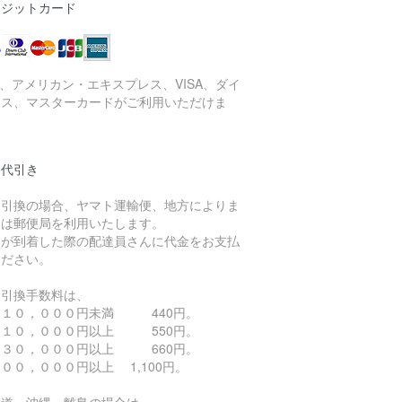
レジットカード
B、アメリカン・エキスプレス、VISA、ダイ
ース、マスターカードがご利用いただけま
。
品代引き
金引換の場合、ヤマト運輸便、地方によりま
ては郵便局を利用いたします。
品が到着した際の配達員さんに代金をお支払
ください。
金引換手数料は、
 １０，０００円未満 440円。
 １０，０００円以上 550円。
 ３０，０００円以上 660円。
００，０００円以上 1,100円。
海道・沖縄・離島の場合は