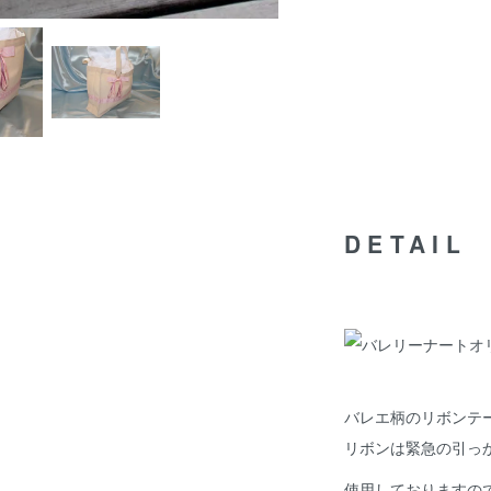
DETAIL
バレエ柄のリボンテ
リボンは緊急の引っ
使用しておりますの