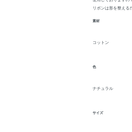
リボンは形を整える
素材
コットン
色
ナチュラル
サイズ