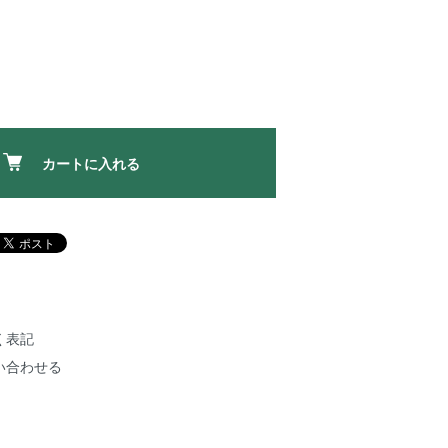
カートに入れる
く表記
い合わせる