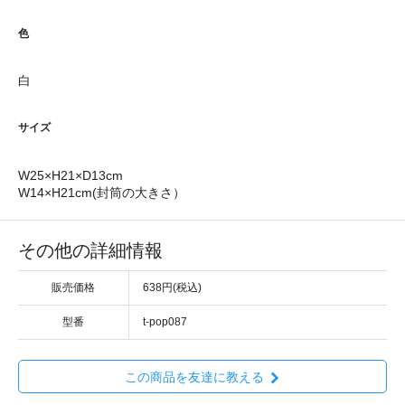
色
白
サイズ
W25×H21×D13cm
W14×H21cm(封筒の大きさ）
その他の詳細情報
販売価格
638円(税込)
型番
t-pop087
この商品を友達に教える