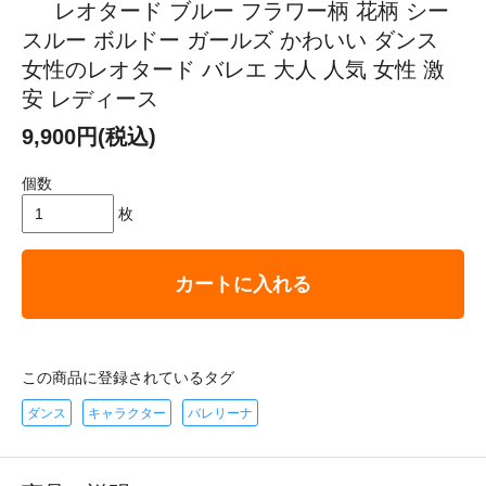
レオタード ブルー フラワー柄 花柄 シー
スルー ボルドー ガールズ かわいい ダンス
女性のレオタード バレエ 大人 人気 女性 激
安 レディース
9,900円(税込)
個数
枚
カートに入れる
この商品に登録されているタグ
ダンス
キャラクター
バレリーナ