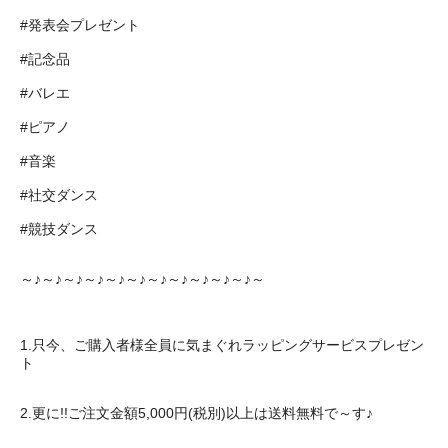
#発表会プレゼント
#記念品
#バレエ
#ピアノ
#音楽
#社交ダンス
#競技ダンス
～♪～♪～♪～♪～♪～♪～♪～♪～♪～♪～♪～
1.只今、ご購入者様全員に気まぐれラッピングサービスプレゼン
ト
2.更に!!ご注文金額5,000円(税別)以上は送料無料で～す♪