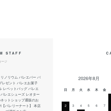
M STAFF
C
セージ
 リノリウム バレエバー バ
2026年8月
プレゼント バレエお菓子
ル レペットバッグ バレエ
日
月
火
水
木
金
 バレエシューズ レオター
 のネットショップ通販のお
rinart【バレリーナート】 本店
2
3
4
5
6
7