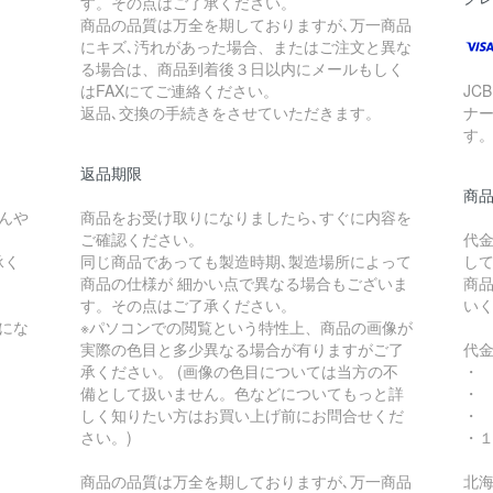
す。その点はご了承ください。
商品の品質は万全を期しておりますが､万一商品
にキズ､汚れがあった場合、またはご注文と異な
る場合は、商品到着後３日以内にメールもしく
はFAXにてご連絡ください。
JC
返品､交換の手続きをさせていただきます。
ナ
す
返品期限
商
んや
商品をお受け取りになりましたら､すぐに内容を
ご確認ください。
代
承く
同じ商品であっても製造時期､製造場所によって
し
商品の仕様が 細かい点で異なる場合もございま
商
す。その点はご了承ください。
い
にな
※パソコンでの閲覧という特性上、商品の画像が
実際の色目と多少異なる場合が有りますがご了
代
承ください。 (画像の色目については当方の不
・
備として扱いません。色などについてもっと詳
・
しく知りたい方はお買い上げ前にお問合せくだ
・
さい。)
・１
商品の品質は万全を期しておりますが､万一商品
北