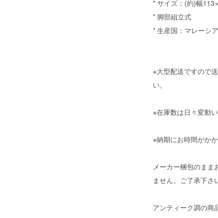
* サイズ：(約)幅113
* 脚部組立式
* 生産国：マレーシ
※大型配送ですので
い。
※在庫数は日々変動
※納期にお時間がか
メーカー梱包のまま
ません。ご了承下さ
アンティーク調の商