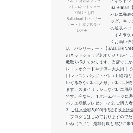
のネットシ
バレエ 発表会プレゼ
ント のネットショッ
Balleri
プ通販のお店
バレエ発表
Ballerinart【バレリー
ッグ、キッ
ナート】 本店店長バ
の通販ネッ
レ恵★
～す♪ 末永
くお願い致
店 バレリーナート【BALLERIN
のネットショップ♪ オリジナルイ
数取り揃えております。当店でしか
レエレオタードや子供～大人用まで
用レッスンバッグ・バレエ用各種リ
いぐるみやバレエ人形、バレエ小物
ます。スタイリッシュなバレエ用品
です。今なら、 1.ホームページに
バレエ壁紙プレゼント♪ 2. ご購入
3. ご注文金額5,000円(税別)以上
エブログもはじめておりますのでた
いね（*^_^*） 是非何度も遊びに来て