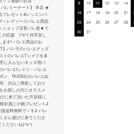
ョップ通販のお店
9
10
11
12
13
14
nart【バレリーナート】 本店 ★
16
17
18
19
20
21
会プレゼント&レッスンバ
ズ～レディースバレエ用品
23
24
25
26
27
28
トショップ店長バレ恵★で
30
31
くの応援 )^o^( 何卒宜し
します! バレエ用品のお
ART】バレ子のバレエグッズ
ラストのバレエTシャツを多
手に入らないキッズ用バ
のバレエtシャツ・バレエ
ボン、RUSS社のバレエぬ
等、沢山ご用意しており
をお探しの方にオススメ
遊びに来て頂いた方皆様に
者様全員に小物プレゼント♪
は全国送料無料で～す♪ バレ
くさん遊びに来てくださ
くださいね)^o^(