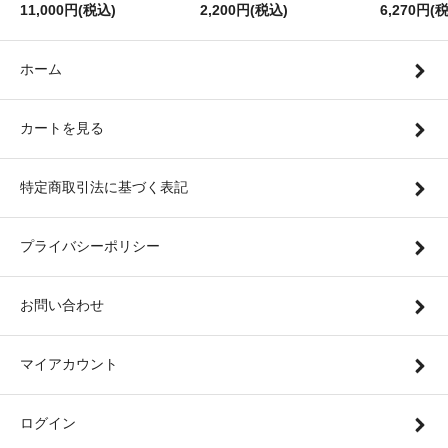
11,000円(税込)
2,200円(税込)
6,270円(
ホーム
カートを見る
特定商取引法に基づく表記
プライバシーポリシー
お問い合わせ
マイアカウント
ログイン