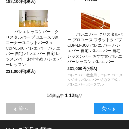
188,100円(税込)
バレエレッスンバー ク
バレエ バー クリスタルバ
リスタルバー プロユース 3連
ー プロユース フラットタイプ
コーナーユニットバー3m
CBP-LF300 バレエ バー バレ
CBP-L500 バレエ バー バレエ
エバー 自宅 バレエ バー 自宅
バー 自宅 バレエ バー 自宅 レ
レッスンバー おすすめ バレエ
ッスンバー おすすめ バレエ バ
バーレッスン バレエ バー
ーレッスン
231,000円(税込)
231,000円(税込)
バレエ バー 教室用，バレエ バー ス
タジオ，バレエ バー 組み立て式，
バレエ バー ポータブル
14
1
12
商品中
-
商品
前へ
次へ