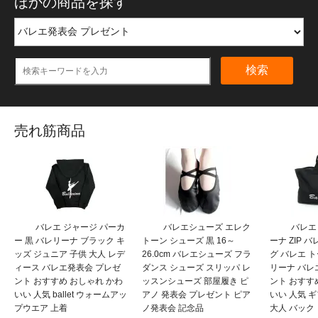
ほかの商品を探す
検索
売れ筋商品
バレエ ジャージ パーカ
バレエシューズ エレク
バレエ
ー 黒 バレリーナ ブラック キ
トーン シューズ 黒 16～
ーナ ZIP 
ッズ ジュニア 子供 大人 レデ
26.0cm バレエシューズ フラ
グ バレエ 
ィース バレエ発表会 プレゼ
ダンス シューズ スリッパ レ
リーナ バレ
ント おすすめ おしゃれ かわ
ッスンシューズ 部屋履き ピ
ント おすす
いい 人気 ballet ウォームアッ
アノ 発表会 プレゼント ピア
いい 人気 
プウエア 上着
ノ発表会 記念品
大人 バック