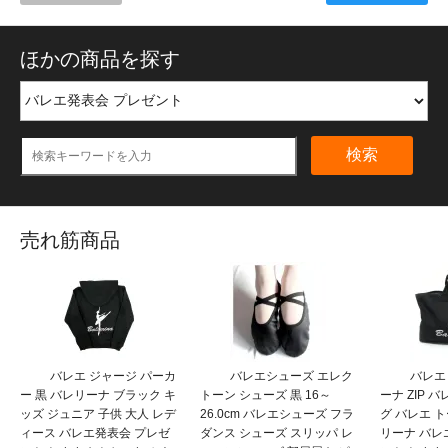
ほかの商品を探す
検索
売れ筋商品
バレエ ジャージ パーカ
バレエシューズ エレク
バレエ
ー 黒 バレリーナ ブラック キ
トーン シューズ 黒 16～
ーナ ZIP 
ッズ ジュニア 子供 大人 レデ
26.0cm バレエシューズ フラ
グ バレエ 
ィース バレエ発表会 プレゼ
ダンス シューズ スリッパ レ
リーナ バレ