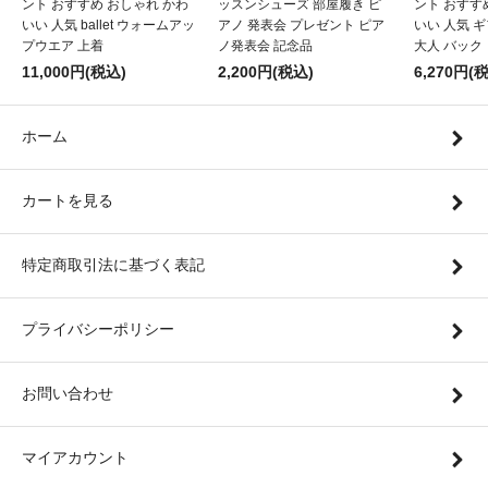
ント おすすめ おしゃれ かわ
ッスンシューズ 部屋履き ピ
ント おすす
いい 人気 ballet ウォームアッ
アノ 発表会 プレゼント ピア
いい 人気 
プウエア 上着
ノ発表会 記念品
大人 バック
11,000円(税込)
2,200円(税込)
6,270円(
ホーム
カートを見る
特定商取引法に基づく表記
プライバシーポリシー
お問い合わせ
マイアカウント