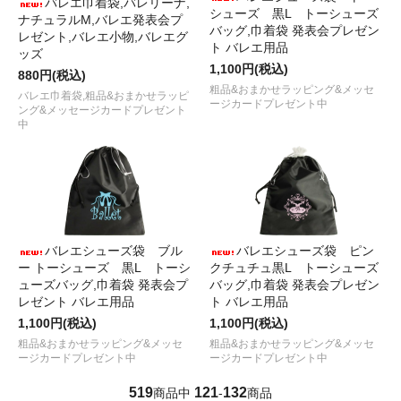
バレエ巾着袋,バレリーナ,
シューズ 黒L トーシューズ
ナチュラルM,バレエ発表会プ
バッグ,巾着袋 発表会プレゼン
レゼント,バレエ小物,バレエグ
ト バレエ用品
ッズ
1,100円(税込)
880円(税込)
粗品&おまかせラッピング&メッセ
バレエ巾着袋,粗品&おまかせラッピ
ージカードプレゼント中
ング&メッセージカードプレゼント
中
バレエシューズ袋 ブル
バレエシューズ袋 ピン
ー トーシューズ 黒L トーシ
クチュチュ黒L トーシューズ
ューズバッグ,巾着袋 発表会プ
バッグ,巾着袋 発表会プレゼン
レゼント バレエ用品
ト バレエ用品
1,100円(税込)
1,100円(税込)
粗品&おまかせラッピング&メッセ
粗品&おまかせラッピング&メッセ
ージカードプレゼント中
ージカードプレゼント中
519
121
132
商品中
-
商品