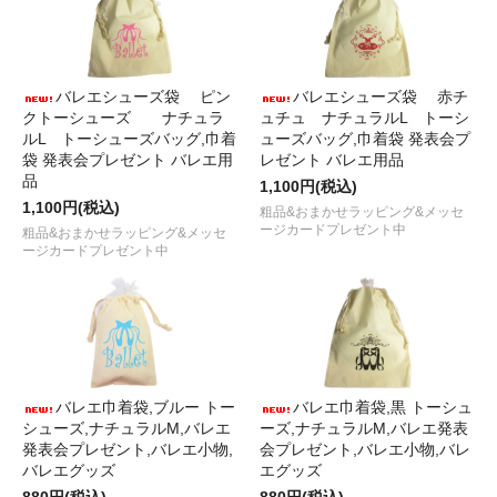
バレエシューズ袋 ピン
バレエシューズ袋 赤チ
クトーシューズ ナチュラ
ュチュ ナチュラルL トーシ
ルL トーシューズバッグ,巾着
ューズバッグ,巾着袋 発表会プ
袋 発表会プレゼント バレエ用
レゼント バレエ用品
品
1,100円(税込)
1,100円(税込)
粗品&おまかせラッピング&メッセ
ージカードプレゼント中
粗品&おまかせラッピング&メッセ
ージカードプレゼント中
バレエ巾着袋,ブルー トー
バレエ巾着袋,黒 トーシュ
シューズ,ナチュラルM,バレエ
ーズ,ナチュラルM,バレエ発表
発表会プレゼント,バレエ小物,
会プレゼント,バレエ小物,バレ
バレエグッズ
エグッズ