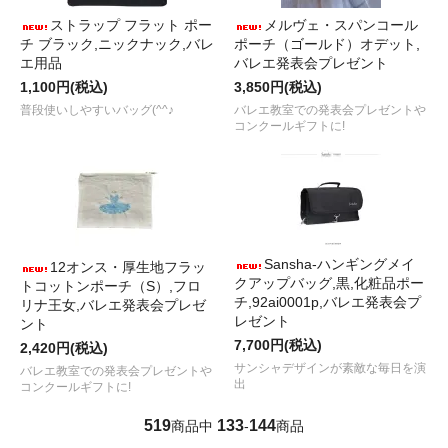
ストラップ フラット ポー
メルヴェ・スパンコール
チ ブラック,ニックナック,バレ
ポーチ（ゴールド）オデット,
エ用品
バレエ発表会プレゼント
1,100円(税込)
3,850円(税込)
普段使いしやすいバッグ(^^♪
バレエ教室での発表会プレゼントや
コンクールギフトに!
Sansha-ハンギングメイ
12オンス・厚生地フラッ
クアップバッグ,黒,化粧品ポー
トコットンポーチ（S）,フロ
チ,92ai0001p,バレエ発表会プ
リナ王女,バレエ発表会プレゼ
レゼント
ント
7,700円(税込)
2,420円(税込)
サンシャデザインが素敵な毎日を演
バレエ教室での発表会プレゼントや
出
コンクールギフトに!
519
133
144
商品中
-
商品