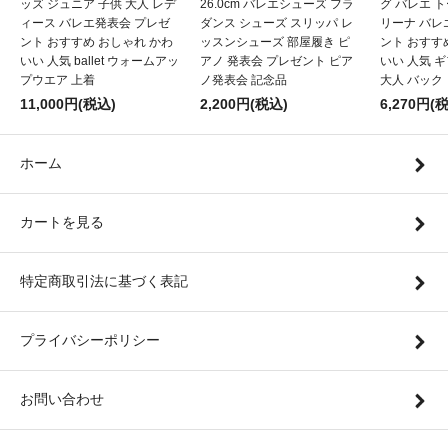
ッズ ジュニア 子供 大人 レデ
26.0cm バレエシューズ フラ
グ バレエ 
ィース バレエ発表会 プレゼ
ダンス シューズ スリッパ レ
リーナ バレ
ント おすすめ おしゃれ かわ
ッスンシューズ 部屋履き ピ
ント おすす
いい 人気 ballet ウォームアッ
アノ 発表会 プレゼント ピア
いい 人気 
プウエア 上着
ノ発表会 記念品
大人 バック
11,000円(税込)
2,200円(税込)
6,270円(
ホーム
カートを見る
特定商取引法に基づく表記
プライバシーポリシー
お問い合わせ